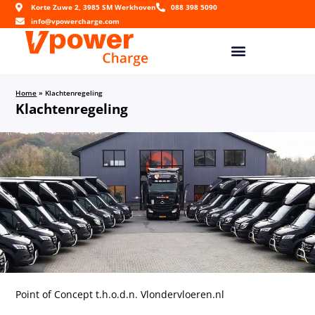
Korte Zuwe 2, 3985 SM Werkhoven
088 398 5090
info@vpowercharge.com
Home
»
Klachtenregeling
Klachtenregeling
Point of Concept t.h.o.d.n. Vlondervloeren.nl